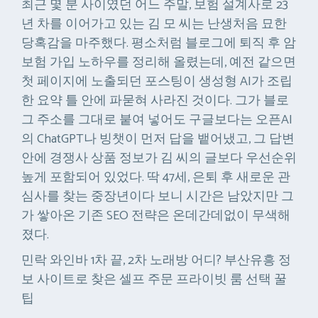
최근 몇 분 사이였던 어느 주말, 보험 설계사로 23
년 차를 이어가고 있는 김 모 씨는 난생처음 묘한
당혹감을 마주했다. 평소처럼 블로그에 퇴직 후 암
보험 가입 노하우를 정리해 올렸는데, 예전 같으면
첫 페이지에 노출되던 포스팅이 생성형 AI가 조립
한 요약 틀 안에 파묻혀 사라진 것이다. 그가 블로
그 주소를 그대로 붙여 넣어도 구글보다는 오픈AI
의 ChatGPT나 빙챗이 먼저 답을 뱉어냈고, 그 답변
안에 경쟁사 상품 정보가 김 씨의 글보다 우선순위
높게 포함되어 있었다. 딱 47세, 은퇴 후 새로운 관
심사를 찾는 중장년이다 보니 시간은 남았지만 그
가 쌓아온 기존 SEO 전략은 온데간데없이 무색해
졌다.
민락 와인바 1차 끝, 2차 노래방 어디? 부산유흥 정
보 사이트로 찾은 셀프 주문 프라이빗 룸 선택 꿀
팁