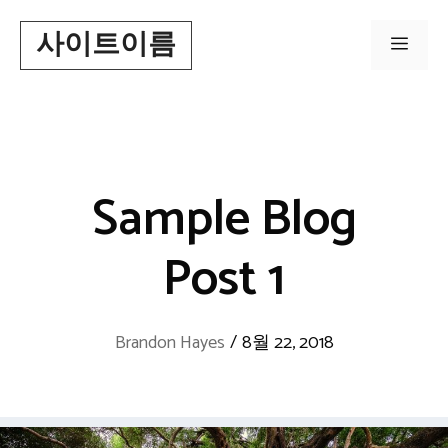
Skip
사이트이름
to
Men
content
Sample Blog
Post 1
Brandon Hayes
/
8월 22, 2018