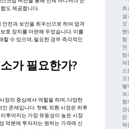
 데스크탑 버전을 통해 언제 어디서나 손
리함도 제공합니다.
최
설
 안전과 보안을 최우선으로 하여 엄격
모
 보호 장치를 마련해 두었습니다. 이를
했
할 수 있으며, 필요한 경우 즉각적인
험
전
팅
래소가 필요한가?
파
소
오
?
뱉
보
시장의 중심에서 역할을 하며, 다양한
함
인 존재입니다. 첫째, 외환 시장은 하루
관
 이루어지는 가장 유동성이 높은 시장
은
성 덕분에 투자자는 원하는 가격에 신
략