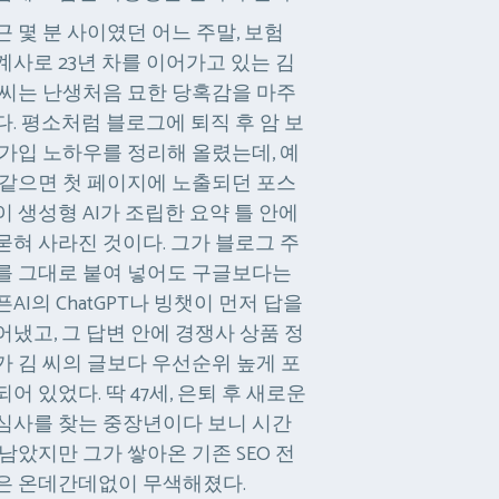
근 몇 분 사이였던 어느 주말, 보험
계사로 23년 차를 이어가고 있는 김
 씨는 난생처음 묘한 당혹감을 마주
다. 평소처럼 블로그에 퇴직 후 암 보
 가입 노하우를 정리해 올렸는데, 예
 같으면 첫 페이지에 노출되던 포스
이 생성형 AI가 조립한 요약 틀 안에
묻혀 사라진 것이다. 그가 블로그 주
를 그대로 붙여 넣어도 구글보다는
픈AI의 ChatGPT나 빙챗이 먼저 답을
어냈고, 그 답변 안에 경쟁사 상품 정
가 김 씨의 글보다 우선순위 높게 포
되어 있었다. 딱 47세, 은퇴 후 새로운
심사를 찾는 중장년이다 보니 시간
 남았지만 그가 쌓아온 기존 SEO 전
은 온데간데없이 무색해졌다.