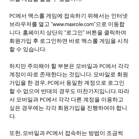
PC에서 맥스롤 게임에 접속하기 위해서는 인터넷
브라우저를 열고 “www.maxrole.com”으로 이동합
니다. 홈페이지 상단의 “로그인” 버튼을 클릭하여
회원가입 후 로그인하면 바로 맥스롤 게임을 시작
할 수 있습니다.
하지만 주의해야 할 부분은 모바일과 PC에서 각각
계정이 따로 존재한다는 것입니다. 모바일로 회원
가입을 한 경우, PC에서 동일한 계정으로 로그인
할 수 없으며 반대의 경우도 마찬가지입니다. 따라
서 모바일과 PC에서 각각 다른 계정을 이용하고
싶은 경우에는 각각 회원가입을 진행하여야 합니
다.
또한, 모바일과 PC에서 접속하는 방법이 조금씩