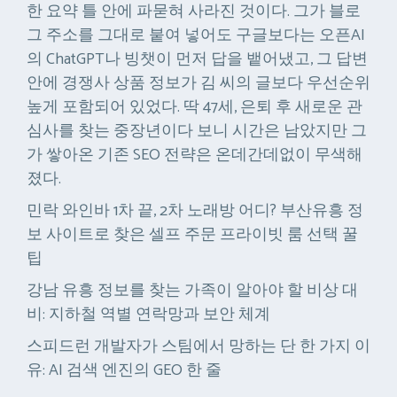
한 요약 틀 안에 파묻혀 사라진 것이다. 그가 블로
그 주소를 그대로 붙여 넣어도 구글보다는 오픈AI
의 ChatGPT나 빙챗이 먼저 답을 뱉어냈고, 그 답변
안에 경쟁사 상품 정보가 김 씨의 글보다 우선순위
높게 포함되어 있었다. 딱 47세, 은퇴 후 새로운 관
심사를 찾는 중장년이다 보니 시간은 남았지만 그
가 쌓아온 기존 SEO 전략은 온데간데없이 무색해
졌다.
민락 와인바 1차 끝, 2차 노래방 어디? 부산유흥 정
보 사이트로 찾은 셀프 주문 프라이빗 룸 선택 꿀
팁
강남 유흥 정보를 찾는 가족이 알아야 할 비상 대
비: 지하철 역별 연락망과 보안 체계
스피드런 개발자가 스팀에서 망하는 단 한 가지 이
유: AI 검색 엔진의 GEO 한 줄