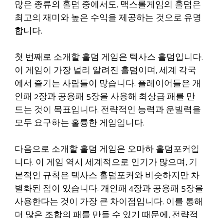
많은 종류의 홀덤 중에서도, 맥스롤게임의 홀덤은
최고의 재미와 높은 수익을 제공하는 것으로 유명
합니다.
첫 번째로 소개할 홀덤 게임은 텍사스 홀덤입니다.
이 게임이 가장 널리 알려진 홀덤이며, 세계 각국
에서 즐기는 사람들이 많습니다. 플레이어들은 개
인패 2장과 공용패 5장을 사용해 최상급 패를 만
드는 것이 목표입니다. 전략적인 능력과 운빌력을
모두 요구하는 훌륭한 게임입니다.
다음으로 소개할 홀덤 게임은 오마하 홀덤포커입
니다. 이 게임 역시 세계적으로 인기가 많으며, 기
본적인 규칙은 텍사스 홀덤포커와 비슷하지만 차
별화된 점이 있습니다. 개인패 4장과 공용패 5장을
사용한다는 것이 가장 큰 차이점입니다. 이를 통해
더 많은 조합의 패를 만들 수 있기 때문에, 전략적