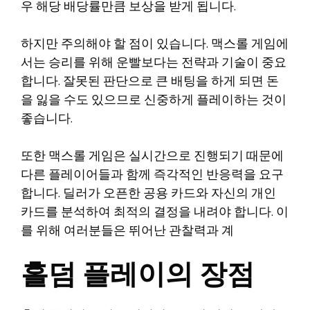
우 해당 배당률만큼 보상을 받게 됩니다.
하지만 주의해야 할 점이 있습니다. 맥스롤 게임에
서는 승리를 위해 운빨보다는 전략과 기술이 중요
합니다. 잘못된 판단으로 큰 배팅을 하게 되면 돈
을 잃을 수도 있으므로 신중하게 플레이하는 것이
좋습니다.
또한 맥스롤 게임은 실시간으로 진행되기 때문에
다른 플레이어들과 함께 즉각적인 반응력을 요구
합니다. 딜러가 오픈한 공용 카드와 자신의 개인
카드를 분석하여 최적의 결정을 내려야 합니다. 이
를 위해 여러분들은 뛰어난 관찰력과 계
홀덤 플레이의 장점