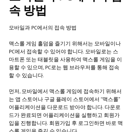
속 방법
모바일과 PC에서의 접속 방법
맥스롤 게임 홀덤을 즐기기 위해서는 모바일이나
PC에서 접속할 수 있어야 합니다. 모바일로는 스
마트폰 또는 태블릿을 사용하여 맥스롤 게임을 이
용할 수 있으며, PC로는 웹 브라우저를 통해 접속
할 수 있습니다.
먼저, 모바일에서 맥스롤 게임에 접속하기 위해서
는 앱 스토어나 구글 플레이 스토어에서 “맥스롤”
어플리케이션을 다운로드 받아야 합니다. 다운로
드가 완료되면 어플리케이션을 실행하고 회원가
입을 진행합니다. 회원가입 후 로그인하면 바로 맥
스롤 게임을 즐길 수 있습니다.