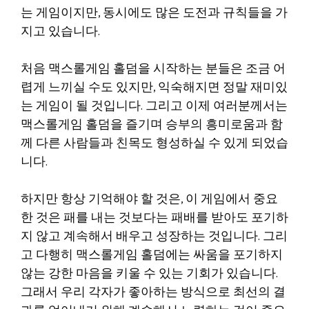
는 게임이지만, 동시에도 많은 도전과 규칙들을 가
지고 있습니다.
처음 맥스롤게임 홀덤을 시작하는 분들은 조금 어
렵게 느끼실 수도 있지만, 익숙해지면 정말 재미있
는 게임이 될 것입니다. 그리고 이제 여러분께서는
맥스롤게임 홀덤을 즐기며 승부의 흥미로움과 함
께 다른 사람들과 친목도 형성하실 수 있게 되었습
니다.
하지만 항상 기억해야 할 것은, 이 게임에서 중요
한 것은 패를 내는 것보다는 패배를 받아도 포기하
지 않고 계속해서 배우고 성장하는 것입니다. 그리
고 다행히 맥스롤게임 홀덤에는 싸움을 포기하지
않는 강한 마음을 키울 수 있는 기회가 있습니다.
그래서 우리 각자가 좋아하는 방식으로 최선의 결