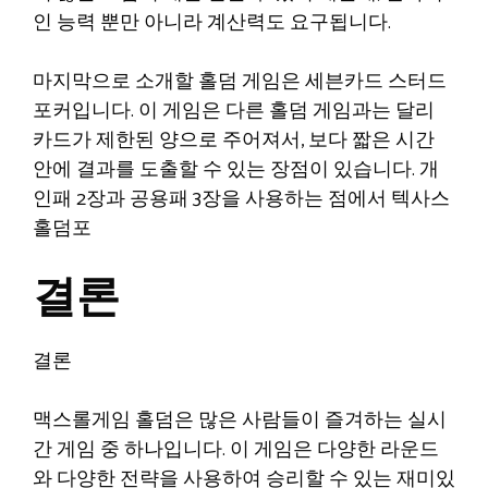
인 능력 뿐만 아니라 계산력도 요구됩니다.
마지막으로 소개할 홀덤 게임은 세븐카드 스터드
포커입니다. 이 게임은 다른 홀덤 게임과는 달리
카드가 제한된 양으로 주어져서, 보다 짧은 시간
안에 결과를 도출할 수 있는 장점이 있습니다. 개
인패 2장과 공용패 3장을 사용하는 점에서 텍사스
홀덤포
결론
결론
맥스롤게임 홀덤은 많은 사람들이 즐겨하는 실시
간 게임 중 하나입니다. 이 게임은 다양한 라운드
와 다양한 전략을 사용하여 승리할 수 있는 재미있