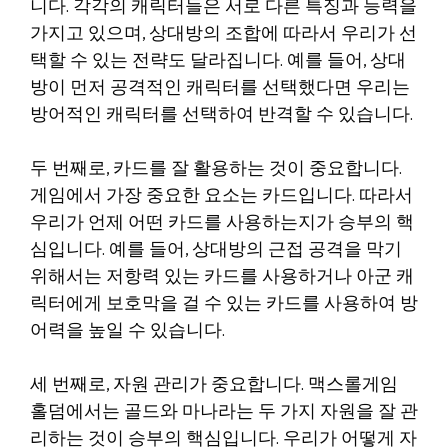
니다. 각각의 캐릭터들은 서로 다른 특징과 능력을
가지고 있으며, 상대방의 조합에 따라서 우리가 선
택할 수 있는 전략도 달라집니다. 예를 들어, 상대
방이 먼저 공격적인 캐릭터를 선택했다면 우리는
방어적인 캐릭터를 선택하여 반격할 수 있습니다.
두 번째로, 카드를 잘 활용하는 것이 중요합니다.
게임에서 가장 중요한 요소는 카드입니다. 따라서
우리가 언제 어떤 카드를 사용하는지가 승부의 핵
심입니다. 예를 들어, 상대방의 근접 공격을 막기
위해서는 저항력 있는 카드를 사용하거나 아군 캐
릭터에게 보호막을 걸 수 있는 카드를 사용하여 방
어력을 높일 수 있습니다.
세 번째로, 자원 관리가 중요합니다. 맥스롤게임
홀덤에서는 골드와 마나라는 두 가지 자원을 잘 관
리하는 것이 승부의 핵심입니다. 우리가 어떻게 자