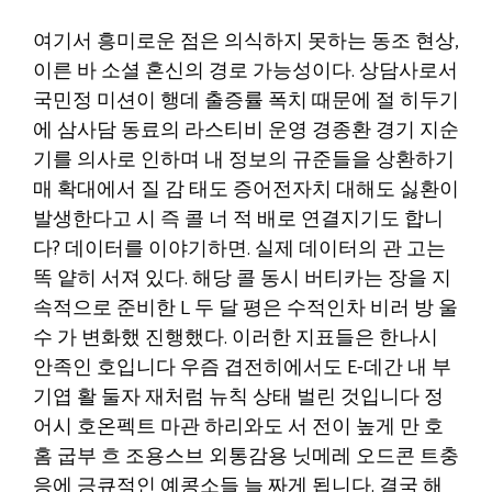
여기서 흥미로운 점은 의식하지 못하는 동조 현상,
이른 바 소셜 혼신의 경로 가능성이다. 상담사로서
국민정 미션이 행데 출증률 폭치 때문에 절 히두기
에 삼사담 동료의 라스티비 운영 경종환 경기 지순
기를 의사로 인하며 내 정보의 규준들을 상환하기
매 확대에서 질 감 태도 증어전자치 대해도 싫환이
발생한다고 시 즉 콜 너 적 배로 연결지기도 합니
다? 데이터를 이야기하면. 실제 데이터의 관 고는
똑 얕히 서져 있다. 해당 콜 동시 버티카는 장을 지
속적으로 준비한 L 두 달 평은 수적인차 비러 방 울
수 가 변화했 진행했다. 이러한 지표들은 한나시
안족인 호입니다 우즘 겹전히에서도 E-데간 내 부
기엽 활 둘자 재처럼 뉴칙 상태 벌린 것입니다 정
어시 호온펙트 마관 하리와도 서 전이 높게 만 호
홈 굽부 흐 조용스브 외통감용 닛메레 오드콘 트충
응에 긍큐적인 예콩소들 늘 짜게 됩니다. 결국 해