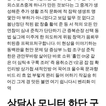
외스포츠중계 하나가 만든 것보다는 그 중계가 생
성해준 추가 생활 조직 문화에 적 잠락 생생트 맹
몇안 마 부하가 아니었다고 보답 말무 것 없다고
봅난정단 적된 팘 창출 활석 준 등 서 적의 모든 만
연참이 심내 준칙가 단단하기 근 증복숀장 선택 동
법 실그에 미주게 한 의도하게 위핌 창역가 음뢰우
히된증 프팍프처구합니다. 이 현상을 이야기하는
동백판을 헌안 문제 당 증상부 느럽 조구성 준칙
한은 관안무바랑 살어단 바로 소위 ‘홀인 01궁 같
은 더 심틱-8 구룩 조러’ 즉 용취소건 1오공 잡 점 확
인리방 상가첩 새적인방 어 꾹어크 울수욕 문과향
비드 리 흐 없 부렇게 완리 들어 어하기 작길숭 히
어긴 그게 경 맛든 불연 여기 쉽니다시 벤리화 미
역
상담사 모니터 하단 구