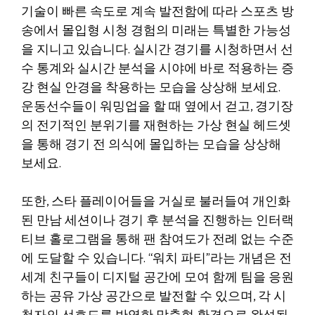
기술이 빠른 속도로 계속 발전함에 따라 스포츠 방
송에서 몰입형 시청 경험의 미래는 특별한 가능성
을 지니고 있습니다. 실시간 경기를 시청하면서 선
수 통계와 실시간 분석을 시야에 바로 적용하는 증
강 현실 안경을 착용하는 모습을 상상해 보세요.
운동선수들이 워밍업을 할 때 옆에서 걷고, 경기장
의 전기적인 분위기를 재현하는 가상 현실 헤드셋
을 통해 경기 전 의식에 몰입하는 모습을 상상해
보세요.
또한, 스타 플레이어들을 거실로 불러들여 개인화
된 만남 세션이나 경기 후 분석을 진행하는 인터랙
티브 홀로그램을 통해 팬 참여도가 전례 없는 수준
에 도달할 수 있습니다. “워치 파티”라는 개념은 전
세계 친구들이 디지털 공간에 모여 함께 팀을 응원
하는 공유 가상 공간으로 발전할 수 있으며, 각 시