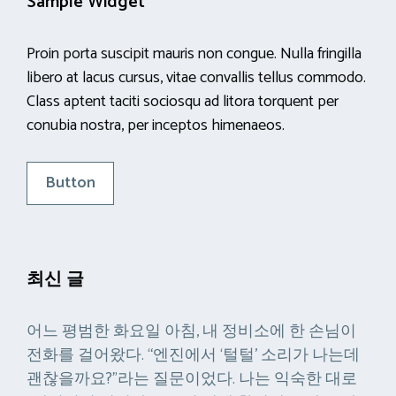
Sample Widget
Proin porta suscipit mauris non congue. Nulla fringilla
libero at lacus cursus, vitae convallis tellus commodo.
Class aptent taciti sociosqu ad litora torquent per
conubia nostra, per inceptos himenaeos.
Button
최신 글
어느 평범한 화요일 아침, 내 정비소에 한 손님이
전화를 걸어왔다. “엔진에서 ‘털털’ 소리가 나는데
괜찮을까요?”라는 질문이었다. 나는 익숙한 대로