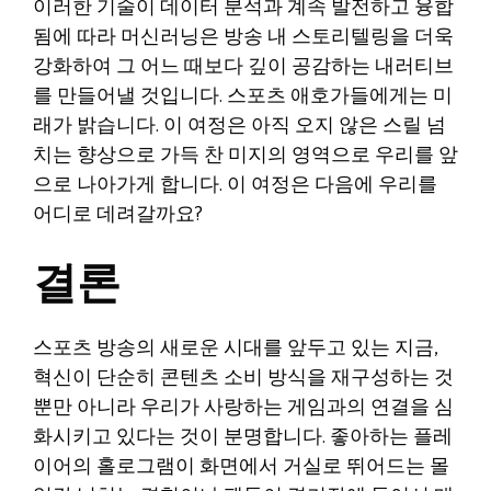
이러한 기술이 데이터 분석과 계속 발전하고 융합
됨에 따라 머신러닝은 방송 내 스토리텔링을 더욱
강화하여 그 어느 때보다 깊이 공감하는 내러티브
를 만들어낼 것입니다. 스포츠 애호가들에게는 미
래가 밝습니다. 이 여정은 아직 오지 않은 스릴 넘
치는 향상으로 가득 찬 미지의 영역으로 우리를 앞
으로 나아가게 합니다. 이 여정은 다음에 우리를
어디로 데려갈까요?
결론
스포츠 방송의 새로운 시대를 앞두고 있는 지금,
혁신이 단순히 콘텐츠 소비 방식을 재구성하는 것
뿐만 아니라 우리가 사랑하는 게임과의 연결을 심
화시키고 있다는 것이 분명합니다. 좋아하는 플레
이어의 홀로그램이 화면에서 거실로 뛰어드는 몰