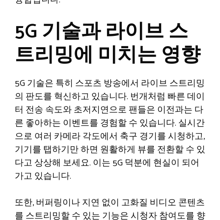
융합입니다.
5G 기술과 라이브 스
트리밍에 미치는 영향
5G 기술은 특히 스포츠 방송에서 라이브 스트리밍
의 판도를 혁신하고 있습니다. 번개처럼 빠른 데이
터 전송 속도와 초저지연으로 팬들은 이전과는 다
른 좋아하는 이벤트를 경험할 수 있습니다. 실시간
으로 여러 카메라 각도에서 축구 경기를 시청하고,
기기를 탭하기만 하면 원활하게 뷰를 전환할 수 있
다고 상상해 보세요. 이는 5G 덕분에 현실이 되어
가고 있습니다.
또한, 버퍼링이나 지연 없이 고화질 비디오 콘텐츠
를 스트리밍할 수 있는 기능은 시청자 참여도를 향