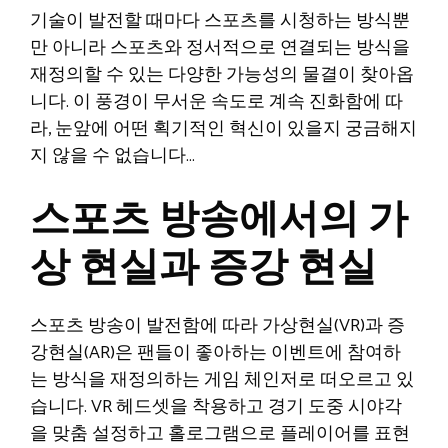
기술이 발전할 때마다 스포츠를 시청하는 방식뿐
만 아니라 스포츠와 정서적으로 연결되는 방식을
재정의할 수 있는 다양한 가능성의 물결이 찾아옵
니다. 이 풍경이 무서운 속도로 계속 진화함에 따
라, 눈앞에 어떤 획기적인 혁신이 있을지 궁금해지
지 않을 수 없습니다…
스포츠 방송에서의 가
상 현실과 증강 현실
스포츠 방송이 발전함에 따라 가상현실(VR)과 증
강현실(AR)은 팬들이 좋아하는 이벤트에 참여하
는 방식을 재정의하는 게임 체인저로 떠오르고 있
습니다. VR 헤드셋을 착용하고 경기 도중 시야각
을 맞춤 설정하고 홀로그램으로 플레이어를 표현