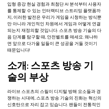
입형 증강 현실 경험과 최첨단 AI 분석부터 사용자
를 통제할 수 있는 인터랙티브 스트리밍 플랫폼까
지, 이러한 발전은 우리가 게임을 시청하는 방식뿐
만 아니라 개인적인 차원에서 게임과 어떻게 연결
되는지 재정의할 것입니다. 스포츠 방송 기술의 다
음 단계를 탐구할 때, 안전벨트를 매세요. 왜냐하
면 앞으로 다가올 일들이 큰 성공을 거둘 것이기
때문입니다!
소개: 스포츠 방송 기
술의 부상
라이브 스포츠의 스릴이 디지털 방해 요소들과 경
쟁하는 시대에, 스포츠 방송 기술의 진화는 혁신의
신호탄으로 자리 잡고 있습니다. 팬들이 전통적인