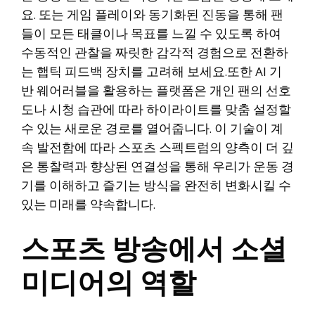
요. 또는 게임 플레이와 동기화된 진동을 통해 팬
들이 모든 태클이나 목표를 느낄 수 있도록 하여
수동적인 관찰을 짜릿한 감각적 경험으로 전환하
는 햅틱 피드백 장치를 고려해 보세요.또한 AI 기
반 웨어러블을 활용하는 플랫폼은 개인 팬의 선호
도나 시청 습관에 따라 하이라이트를 맞춤 설정할
수 있는 새로운 경로를 열어줍니다. 이 기술이 계
속 발전함에 따라 스포츠 스펙트럼의 양측이 더 깊
은 통찰력과 향상된 연결성을 통해 우리가 운동 경
기를 이해하고 즐기는 방식을 완전히 변화시킬 수
있는 미래를 약속합니다.
스포츠 방송에서 소셜
미디어의 역할