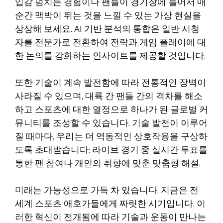
입감 넘치는 경험이나 팬들이 경기장에 들어서 매
순간 맥박이 뛰는 것을 느낄 수 있는 가상 현실을
상상해 보세요. AI 기반 분석의 통합은 일반 시청
자를 전문가로 전환하여 전략과 게임 플레이에 대
한 논의를 강화하는 인사이트를 제공할 것입니다.
또한 기술이 계속 발전함에 따라 전통적인 장벽이
사라질 수 있으며, 대륙 간 팬들 간의 격차를 해소
하고 스포츠에 대한 열정으로 하나가 된 글로벌 커
뮤니티를 조성할 수 있습니다. 기술 발전이 이루어
질 때마다, 우리는 더 역동적인 상호작용을 구상하
도록 초대받습니다: 라이브 경기 중 실시간 투표를
통한 팬 참여나 개인의 취향에 맞춘 맞춤형 해설.
미래는 가능성으로 가득 차 있습니다. 지금은 전
세계 스포츠 애호가들에게 짜릿한 시기입니다. 이
러한 혁신이 전개됨에 따라 기술과 운동이 만나는