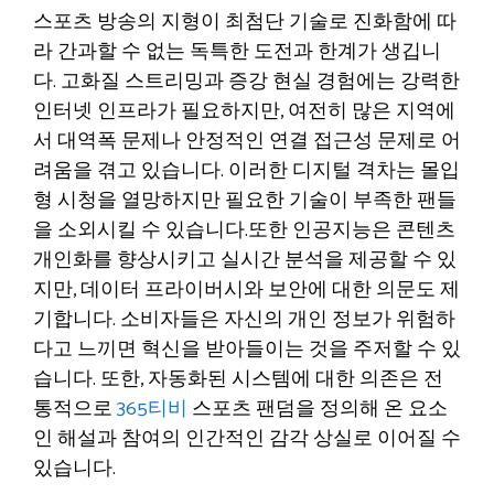
스포츠 방송의 지형이 최첨단 기술로 진화함에 따
라 간과할 수 없는 독특한 도전과 한계가 생깁니
다. 고화질 스트리밍과 증강 현실 경험에는 강력한
인터넷 인프라가 필요하지만, 여전히 많은 지역에
서 대역폭 문제나 안정적인 연결 접근성 문제로 어
려움을 겪고 있습니다. 이러한 디지털 격차는 몰입
형 시청을 열망하지만 필요한 기술이 부족한 팬들
을 소외시킬 수 있습니다.또한 인공지능은 콘텐츠
개인화를 향상시키고 실시간 분석을 제공할 수 있
지만, 데이터 프라이버시와 보안에 대한 의문도 제
기합니다. 소비자들은 자신의 개인 정보가 위험하
다고 느끼면 혁신을 받아들이는 것을 주저할 수 있
습니다. 또한, 자동화된 시스템에 대한 의존은 전
통적으로
365티비
스포츠 팬덤을 정의해 온 요소
인 해설과 참여의 인간적인 감각 상실로 이어질 수
있습니다.