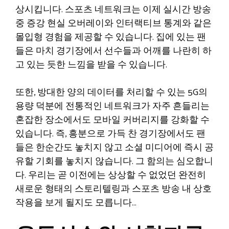
상시킵니다. 스포츠 네트워크는 이제 실시간 방송
중 증강 현실 오버레이와 인터랙티브 통계와 같은
몰입형 경험을 제공할 수 있습니다. 집에 있는 팬
들은 마치 경기장에서 선수들과 어깨를 나란히 하
고 있는 듯한 느낌을 받을 수 있습니다.
또한, 방대한 양의 데이터를 처리할 수 있는 5G의
용량 덕분에 전통적인 네트워크가 자주 흔들리는
혼잡한 장소에서도 모바일 커버리지를 강화할 수
있습니다. 즉, 흥분으로 가득 찬 경기장에서도 팬
들은 한순간도 놓치지 않고 소셜 미디어에 즉시 공
유할 기회를 놓치지 않습니다. 그 함의는 심오합니
다. 우리는 곧 이전에는 상상할 수 없었던 완전히
새로운 형태의 스토리텔링과 스포츠 방송 내 상호
작용을 보게 될지도 모릅니다…