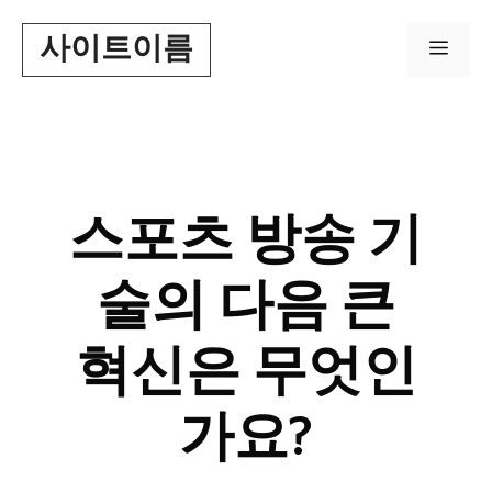
Skip
사이트이름
to
Men
content
스포츠 방송 기
술의 다음 큰
혁신은 무엇인
가요?