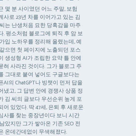
근 몇 분 사이였던 어느 주말, 보험
계사로 23년 차를 이어가고 있는 김
 씨는 난생처음 묘한 당혹감을 마주
다. 평소처럼 블로그에 퇴직 후 암 보
 가입 노하우를 정리해 올렸는데, 예
 같으면 첫 페이지에 노출되던 포스
이 생성형 AI가 조립한 요약 틀 안에
묻혀 사라진 것이다. 그가 블로그 주
를 그대로 붙여 넣어도 구글보다는
픈AI의 ChatGPT나 빙챗이 먼저 답을
어냈고, 그 답변 안에 경쟁사 상품 정
가 김 씨의 글보다 우선순위 높게 포
되어 있었다. 딱 47세, 은퇴 후 새로운
심사를 찾는 중장년이다 보니 시간
 남았지만 그가 쌓아온 기존 SEO 전
은 온데간데없이 무색해졌다.