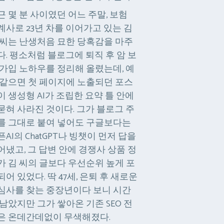
근 몇 분 사이였던 어느 주말, 보험
계사로 23년 차를 이어가고 있는 김
 씨는 난생처음 묘한 당혹감을 마주
다. 평소처럼 블로그에 퇴직 후 암 보
 가입 노하우를 정리해 올렸는데, 예
 같으면 첫 페이지에 노출되던 포스
이 생성형 AI가 조립한 요약 틀 안에
묻혀 사라진 것이다. 그가 블로그 주
를 그대로 붙여 넣어도 구글보다는
픈AI의 ChatGPT나 빙챗이 먼저 답을
어냈고, 그 답변 안에 경쟁사 상품 정
가 김 씨의 글보다 우선순위 높게 포
되어 있었다. 딱 47세, 은퇴 후 새로운
심사를 찾는 중장년이다 보니 시간
 남았지만 그가 쌓아온 기존 SEO 전
은 온데간데없이 무색해졌다.