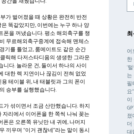
 공간을 채웠습니다.
승부가 벌어졌을 때 상황은 완전히 반전
 말은 똑같았지만, 이번에는 누구 하나 양
트폰을 꺼냈습니다. 평소 해외축구를 챙
최
티비 무료해외축구중계에 접속해 맨체스
경기를 틀었고, 룸메이트도 같은 순간
어
을 클릭해 다저스타디움의 생생한 그라운
한
니다. 놀라운 건, 둘이서 하나의 사이
‘
 대한 렉 지연이나 끊김이 전혀 없었
는
인용 테이블 위, 내 태블릿과 그의 폰이
필
그의 승부를 실행했습니다.
요
이
드가 섞이면서 조금 산만했습니다. 하지
G
각자 자리에서 이어폰을 한 쪽씩 나눠 꽂는
졌
폰은 오른쪽 유닛만 내 귀에, 나머지
더
우 끼우며 “이거 괜찮네”라는 말이 동시
대