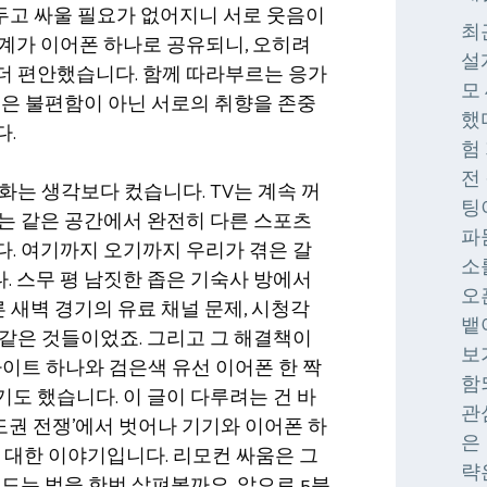
을 두고 싸울 필요가 없어지니 서로 웃음이
최
 중계가 이어폰 하나로 공유되니, 오히려
설
더 편안했습니다. 함께 따라부르는 응가
모
묵은 불편함이 아닌 서로의 취향을 존중
했
다.
험
전
화는 생각보다 컸습니다. TV는 계속 꺼
팅
는 같은 공간에서 완전히 다른 스포츠
파
. 여기까지 오기까지 우리가 겪은 갈
소
 스무 평 남짓한 좁은 기숙사 방에서
오
른 새벽 경기의 유료 채널 문제, 시청각
뱉
같은 것들이었죠. 그리고 그 해결책이
보
사이트 하나와 검은색 유선 이어폰 한 짝
함
도 했습니다. 이 글이 다루려는 건 바
관
주도권 전쟁’에서 벗어나 기기와 이어폰 하
은
에 대한 이야기입니다. 리모컨 싸움은 그
략
 드는 법을 한번 살펴볼까요. 앞으로 5분