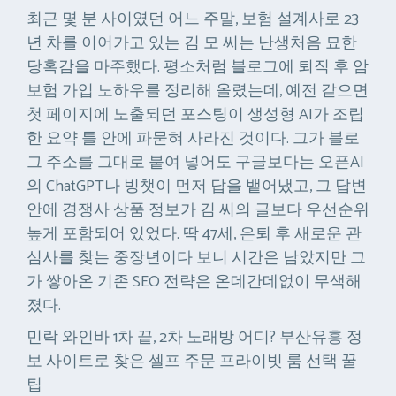
최근 몇 분 사이였던 어느 주말, 보험 설계사로 23
년 차를 이어가고 있는 김 모 씨는 난생처음 묘한
당혹감을 마주했다. 평소처럼 블로그에 퇴직 후 암
보험 가입 노하우를 정리해 올렸는데, 예전 같으면
첫 페이지에 노출되던 포스팅이 생성형 AI가 조립
한 요약 틀 안에 파묻혀 사라진 것이다. 그가 블로
그 주소를 그대로 붙여 넣어도 구글보다는 오픈AI
의 ChatGPT나 빙챗이 먼저 답을 뱉어냈고, 그 답변
안에 경쟁사 상품 정보가 김 씨의 글보다 우선순위
높게 포함되어 있었다. 딱 47세, 은퇴 후 새로운 관
심사를 찾는 중장년이다 보니 시간은 남았지만 그
가 쌓아온 기존 SEO 전략은 온데간데없이 무색해
졌다.
민락 와인바 1차 끝, 2차 노래방 어디? 부산유흥 정
보 사이트로 찾은 셀프 주문 프라이빗 룸 선택 꿀
팁