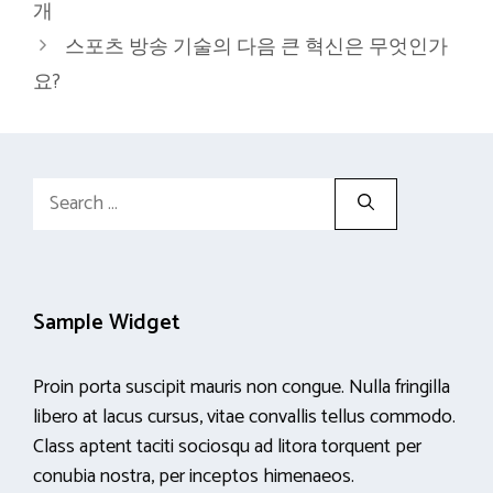
개
스포츠 방송 기술의 다음 큰 혁신은 무엇인가
요?
Search
for:
Sample Widget
Proin porta suscipit mauris non congue. Nulla fringilla
libero at lacus cursus, vitae convallis tellus commodo.
Class aptent taciti sociosqu ad litora torquent per
conubia nostra, per inceptos himenaeos.